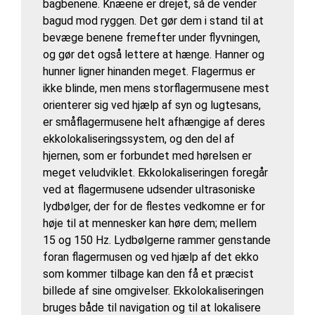
bagbenene. Knæene er drejet, så de vender
bagud mod ryggen. Det gør dem i stand til at
bevæge benene fremefter under flyvningen,
og gør det også lettere at hænge. Hanner og
hunner ligner hinanden meget. Flagermus er
ikke blinde, men mens storflagermusene mest
orienterer sig ved hjælp af syn og lugtesans,
er småflagermusene helt afhængige af deres
ekkolokaliseringssystem, og den del af
hjernen, som er forbundet med hørelsen er
meget veludviklet. Ekkolokaliseringen foregår
ved at flagermusene udsender ultrasoniske
lydbølger, der for de flestes vedkomne er for
høje til at mennesker kan høre dem; mellem
15 og 150 Hz. Lydbølgerne rammer genstande
foran flagermusen og ved hjælp af det ekko
som kommer tilbage kan den få et præcist
billede af sine omgivelser. Ekkolokaliseringen
bruges både til navigation og til at lokalisere