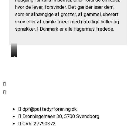
hvor de lever, forsvinder. Det gælder især dem,
som er afhængige af grotter, af gammel, uberørt
skov eller af gamle træer med naturlige huller og
sprækker. I Danmark er alle flagermus fredede.
F
F
l
l
a
a
g
g
e
e
r
r
m
m
u
u
s
s
dpf@pattedyrforening.dk
Dronningemaen 30, 5700 Svendborg
CVR: 27790372