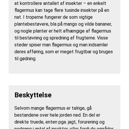
at kontrollere antallet af insekter – en enkelt
flagermus kan tage flere tusinde insekter på en
nat. I troperne fungerer de som vigtige
plantebestøvere, bla på mango og vilde bananer,
og nogle planter er helt afhængige af flagermus
til bestøvning og spredning af frugterne. Visse
steder spiser man flagermus og man indsamler
deres afføring, som er meget frugtbar og bruges
til gødning.
Beskyttelse
Selvom mange flagermus er talrige, gå
bestandene over hele jorden ned. En del er
direkte truede, enten pga. jagt, forurening og
nedgang i antal af insekter, eller fordi de områder,