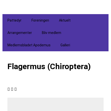
Pattedyr
Foreningen
Aktuelt
Arrangementer
Bliv medlem
Medlemsbladet Apodemus
Galleri
Flagermus (Chiroptera)