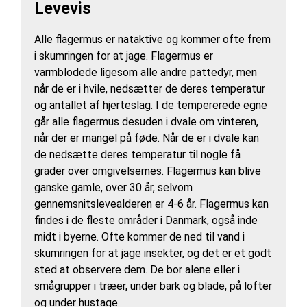
Levevis
Alle flagermus er nataktive og kommer ofte frem
i skumringen for at jage. Flagermus er
varmblodede ligesom alle andre pattedyr, men
når de er i hvile, nedsætter de deres temperatur
og antallet af hjerteslag. I de tempererede egne
går alle flagermus desuden i dvale om vinteren,
når der er mangel på føde. Når de er i dvale kan
de nedsætte deres temperatur til nogle få
grader over omgivelsernes. Flagermus kan blive
ganske gamle, over 30 år, selvom
gennemsnitslevealderen er 4-6 år. Flagermus kan
findes i de fleste områder i Danmark, også inde
midt i byerne. Ofte kommer de ned til vand i
skumringen for at jage insekter, og det er et godt
sted at observere dem. De bor alene eller i
smågrupper i træer, under bark og blade, på lofter
og under hustage.