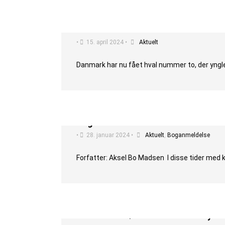
DEN HVID­NÆSEDE DEL­FIN YNG­LER 
•
15. april 2024
•
Aktuelt
Danmark har nu fået hval nummer to, der yngler
Boganmeldelse af ”Odderen – en suc
•
28. januar 2024
•
Aktuelt
,
Boganmeldelse
Forfatter: Aksel Bo Madsen I disse tider med k
Kom til årsmøde i Dansk Pattedyrf