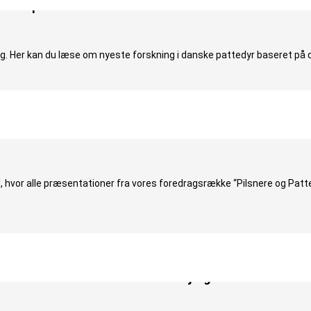
lad Apodemus #16 er nu online
. Her kan du læse om nyeste forskning i danske pattedyr baseret på d
vor alle præsentationer fra vores foredragsrække “Pilsnere og Pattedy
med naturformidler Poul Stentebjerg!