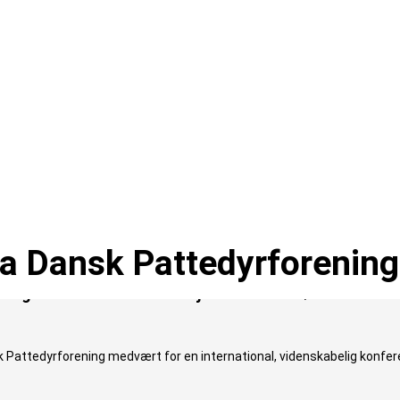
ra Dansk Pattedyrforening
hog Professionals 17.-18. januar 2026 i København
k Pattedyrforening medvært for en international, videnskabelig konferen