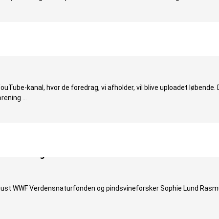
n YouTube-kanal!
Tube-kanal, hvor de foredrag, vi afholder, vil blive uploadet løbende. 
rening …
 den 12. august
 august WWF Verdensnaturfonden og pindsvineforsker Sophie Lund Ra