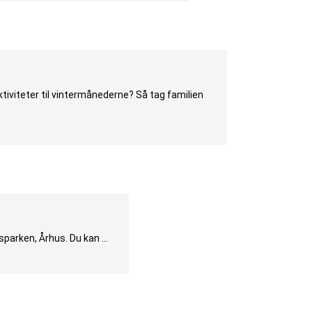
viteter til vintermåne­derne? Så tag familien
tsparken, Århus. Du kan …