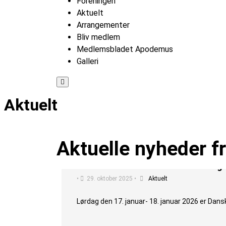
Foreningen
Aktuelt
Arrangementer
Bliv medlem
Medlemsbladet Apodemus
Galleri
Hamburger
Toggle
Menu
Aktuelt
Aktuelle nyheder f
International Conference for Hedge
•
29. oktober 2025
•
Aktuelt
Lørdag den 17. januar- 18. januar 2026 er Dans