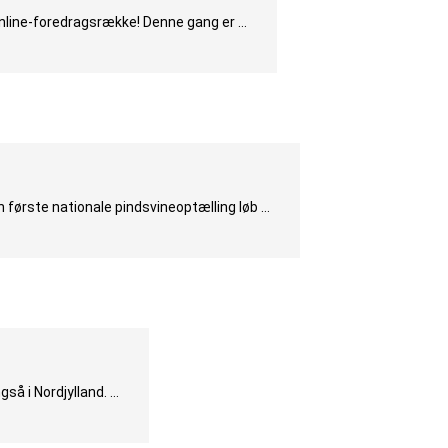
online-foredragsrække! Denne gang er …
første nationale pindsvineoptælling løb …
gså i Nordjylland. …