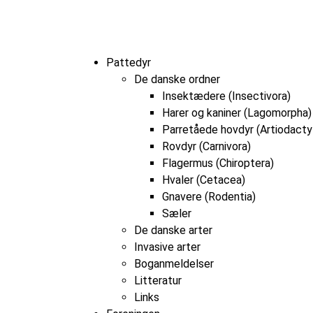
Pattedyr
De danske ordner
Insektædere (Insectivora)
Harer og kaniner (Lagomorpha)
Parretåede hovdyr (Artiodacty
Rovdyr (Carnivora)
Flagermus (Chiroptera)
Hvaler (Cetacea)
Gnavere (Rodentia)
Sæler
De danske arter
Invasive arter
Boganmeldelser
Litteratur
Links