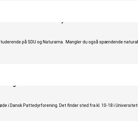
 forskerne med at beskytte den truede hasselmus!
.-studerende på SDU og Naturama. Mangler du også spændende naturakti
rening
e i Dansk Pattedyrforening. Det finder sted fra kl. 10-18 i Universite