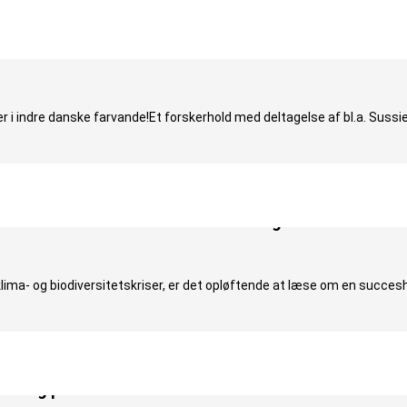
I INDRE DAN­SKE FAR­VANDE
 i indre danske farvande!Et forskerhold med deltagelse af bl.a. Sussie
ceshistorie i dansk naturforvaltning”
lima- og biodiversitetskriser, er det opløftende at læse om en succesh
orening på Naturama 25. november 2023