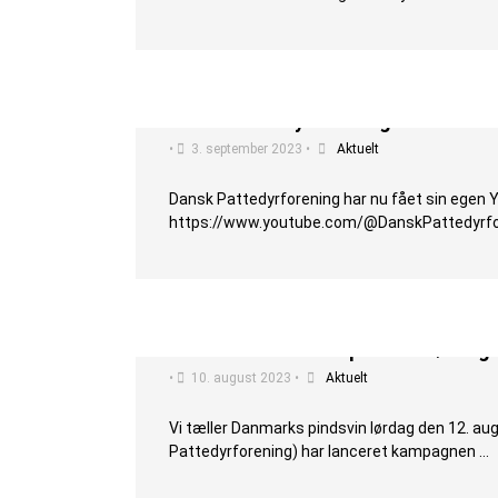
Dansk Pattedyrforening har fået e
•
3. september 2023
•
Aktuelt
Dansk Pattedyrforening har nu fået sin egen You
https://www.youtube.com/@DanskPattedyrfo
Vi tæller Danmarks pindsvin lørdag
•
10. august 2023
•
Aktuelt
Vi tæller Danmarks pindsvin lørdag den 12.
Pattedyrforening) har lanceret kampagnen …