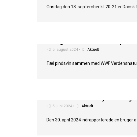
Onsdag den 18. september kl. 20-21 er Dansk 
Deltag i den landsdækkende pindsvi
•
5. august 2024
•
Aktuelt
Tæl pindsvin sammen med WWF Verdensnaturfond
Danmark har fået en ny art af flage
•
5. juni 2024
•
Aktuelt
Den 30. april 2024 indrapporterede en bruger af