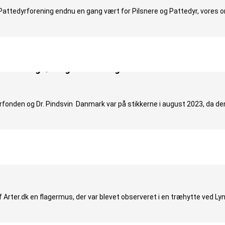
Pattedyrforening endnu en gang vært for Pilsnere og Pattedyr, vores 
netælling lørdag den 10. august 2024
en og Dr. Pindsvin Danmark var på stikkerne i august 2023, da den 
rmus!
 Arter.dk en flagermus, der var blevet observeret i en træhytte ved Lyn