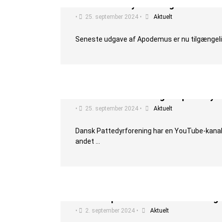
Dansk Pattedyrforenings medlemsb
•
25. september 2024
•
Aktuelt
Seneste udgave af Apodemus er nu tilgængelig
Gratis onlineforedrag om pattedyr
•
25. september 2024
•
Aktuelt
Dansk Pattedyrforening har en YouTube-kanal, h
andet …
Kom til spændende onlineforedrag 
•
2. september 2024
•
Aktuelt