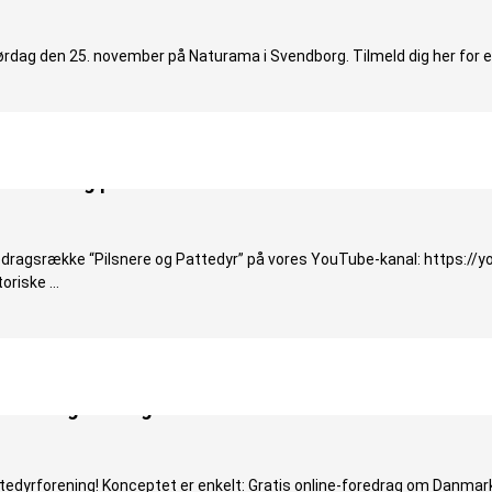
lørdag den 25. november på Naturama i Svendborg. Tilmeld dig her for e
yr-foredrag på vores YouTube-kanal
redragsrække “Pilsnere og Pattedyr” på vores YouTube-kanal: https:/
toriske …
-foredrag onsdag den 11. oktober!
ttedyrforening! Konceptet er enkelt: Gratis online-foredrag om Danmark