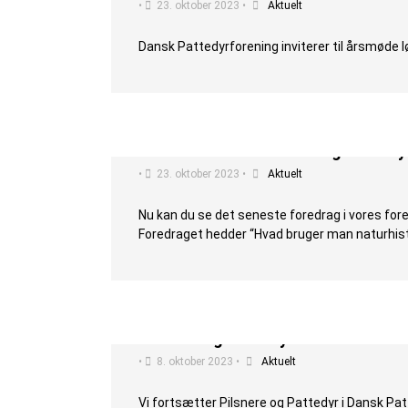
•
23. oktober 2023
•
Aktuelt
Dansk Pattedyrforening inviterer til årsmøde 
Se det seneste Pilsnere og Patted
•
23. oktober 2023
•
Aktuelt
Nu kan du se det seneste foredrag i vores fo
Foredraget hedder “Hvad bruger man naturhis
Pilsnere og Pattedyr: Gratis online
•
8. oktober 2023
•
Aktuelt
Vi fortsætter Pilsnere og Pattedyr i Dansk Pa