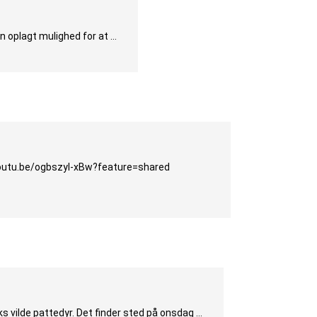
n oplagt mulighed for at …
/youtu.be/ogbszyI-xBw?feature=shared
s vilde pattedyr. Det finder sted på onsdag …