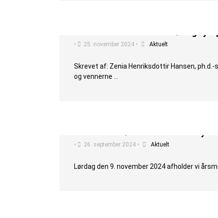
Bliv hasselmusambassadør og hjælp
•
25. november 2024
•
Aktuelt
Skrevet af: Zenia Henriksdottir Hansen, ph.d
og vennerne …
Kom til årsmøde i Dansk Pattedyrfo
•
26. september 2024
•
Aktuelt
Lørdag den 9. november 2024 afholder vi årsmød