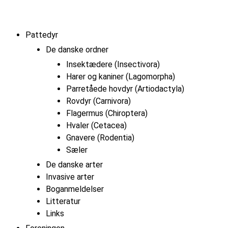
Pattedyr
De danske ordner
Insektædere (Insectivora)
Harer og kaniner (Lagomorpha)
Parretåede hovdyr (Artiodactyla)
Rovdyr (Carnivora)
Flagermus (Chiroptera)
Hvaler (Cetacea)
Gnavere (Rodentia)
Sæler
De danske arter
Invasive arter
Boganmeldelser
Litteratur
Links