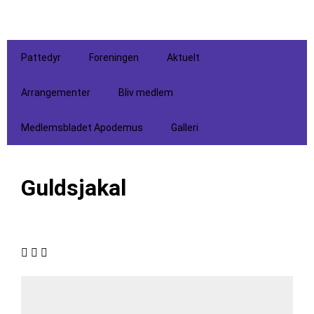
Pattedyr
Foreningen
Aktuelt
Arrangementer
Bliv medlem
Medlemsbladet Apodemus
Galleri
Guldsjakal