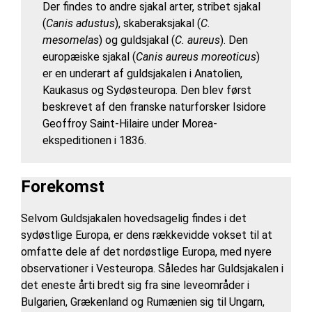
Der findes to andre sjakal arter, stribet sjakal
(
Canis adustus
), skaberaksjakal (
C.
mesomelas
) og guldsjakal (
C. aureus
). Den
europæiske sjakal (
Canis aureus moreoticus
)
er en underart af guldsjakalen i Anatolien,
Kaukasus og Sydøsteuropa. Den blev først
beskrevet af den franske naturforsker Isidore
Geoffroy Saint-Hilaire under Morea-
ekspeditionen i 1836.
Forekomst
Selvom Guldsjakalen hovedsagelig findes i det
sydøstlige Europa, er dens rækkevidde vokset til at
omfatte dele af det nordøstlige Europa, med nyere
observationer i Vesteuropa. Således har Guldsjakalen i
det eneste årti bredt sig fra sine leveområder i
Bulgarien, Grækenland og Rumænien sig til Ungarn,