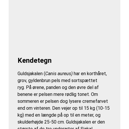
K
endetegn
Guldsjakalen (
Canis
aureus)
har en korthåret,
grov, gyldenbrun pels med sortspættet
ryg. På ørene, panden og den øvre del af
benene er pelsen mere rødlig tonet. Om
sommeren er pelsen dog lysere cremefarvet
end om vinteren. Den vejer op til 15 kg (10-15
kg) med en længde på op til en meter, og
skulderhøjde 25-50 cm. Guldsjakalen er den
største af de tre underarter af Sjakal.