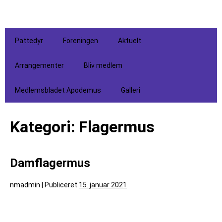
Pattedyr
Foreningen
Aktuelt
Arrangementer
Bliv medlem
Medlemsbladet Apodemus
Galleri
Kategori:
Flagermus
Damflagermus
nmadmin
|
Publiceret
15. januar 2021