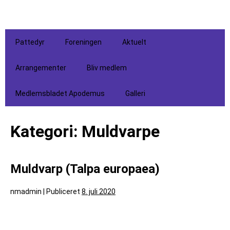
Pattedyr
Foreningen
Aktuelt
Arrangementer
Bliv medlem
Medlemsbladet Apodemus
Galleri
Kategori:
Muldvarpe
Muldvarp (Talpa europaea)
nmadmin
|
Publiceret
8. juli 2020