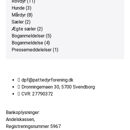
Rovdyr
(11)
Hunde
(3)
Mårdyr
(8)
Sæler
(2)
Ægte sæler
(2)
Boganmeldelser
(5)
Boganmeldelse
(4)
Pressemeddelelser
(1)
dpf@pattedyrforening.dk
Dronningemaen 30, 5700 Svendborg
CVR: 27790372
Bankoplysninger:
Andelskassen,
Registreringsnummer
5967