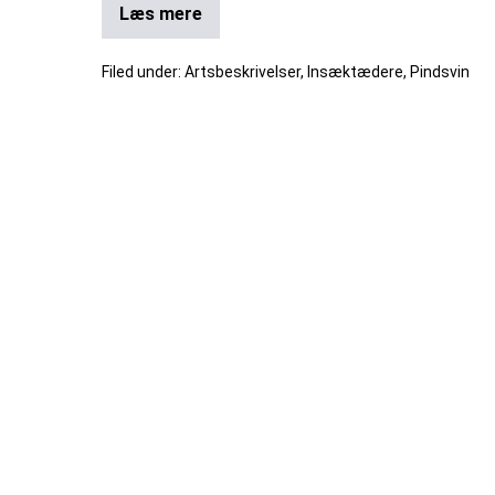
Læs mere
Filed under:
Artsbeskrivelser
,
Insæktædere
,
Pindsvin