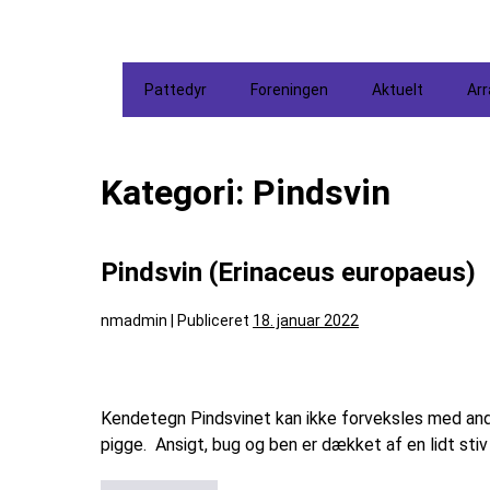
Pattedyr
Foreningen
Aktuelt
Ar
Kategori:
Pindsvin
Pindsvin (Erinaceus europaeus)
nmadmin
|
Publiceret
18. januar 2022
Kendetegn Pindsvinet kan ikke forveksles med and
pigge. Ansigt, bug og ben er dækket af en lidt sti