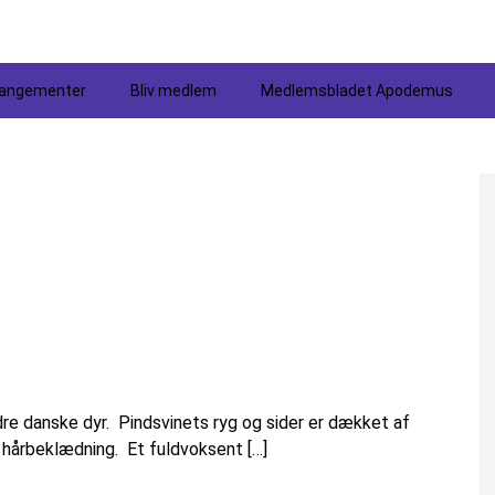
rangementer
Bliv medlem
Medlemsbladet Apodemus
re danske dyr. Pindsvinets ryg og sider er dækket af
v hårbeklædning. Et fuldvoksent […]