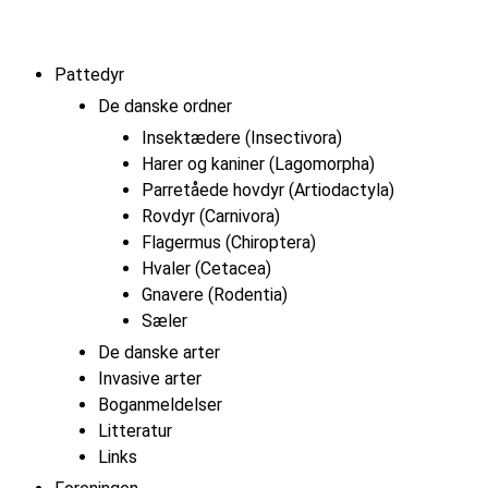
Pattedyr
De danske ordner
Insektædere (Insectivora)
Harer og kaniner (Lagomorpha)
Parretåede hovdyr (Artiodactyla)
Rovdyr (Carnivora)
Flagermus (Chiroptera)
Hvaler (Cetacea)
Gnavere (Rodentia)
Sæler
De danske arter
Invasive arter
Boganmeldelser
Litteratur
Links