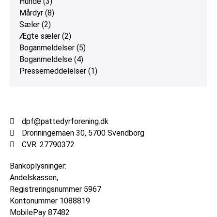
Hunde
(3)
Mårdyr
(8)
Sæler
(2)
Ægte sæler
(2)
Boganmeldelser
(5)
Boganmeldelse
(4)
Pressemeddelelser
(1)
dpf@pattedyrforening.dk
Dronningemaen 30, 5700 Svendborg
CVR: 27790372
Bankoplysninger:
Andelskassen,
Registreringsnummer
5967
Kontonummer
1088819
MobilePay 87482