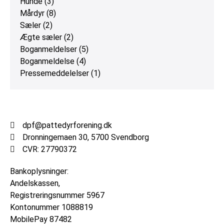
Hunde
(3)
Mårdyr
(8)
Sæler
(2)
Ægte sæler
(2)
Boganmeldelser
(5)
Boganmeldelse
(4)
Pressemeddelelser
(1)
dpf@pattedyrforening.dk
Dronningemaen 30, 5700 Svendborg
CVR: 27790372
Bankoplysninger:
Andelskassen,
Registreringsnummer
5967
Kontonummer
1088819
MobilePay 87482