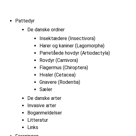
Pattedyr
De danske ordner
Insektædere (Insectivora)
Harer og kaniner (Lagomorpha)
Parretåede hovdyr (Artiodactyla)
Rovdyr (Carnivora)
Flagermus (Chiroptera)
Hvaler (Cetacea)
Gnavere (Rodentia)
Sæler
De danske arter
Invasive arter
Boganmeldelser
Litteratur
Links